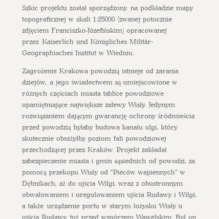
Szkic projektu został sporządzony na podkładzie mapy
topograficznej w skali 1:25000 (zwanej potocznie
zdjęciem Franciszko-Józefińskim) opracowanej
przez Kaiserlich und Königliches Militär-
Geographisches Institut w Wiedniu.
Zagrożenie Krakowa powodzią istnieje od zarania
dziejów, a jego świadectwem są umiejscowione w
różnych częściach miasta tablice powodziowe
upamiętniające największe zalewy Wisły. Jedynym
rozwiązaniem dającym gwarancję ochrony śródmieścia
przed powodzią byłaby budowa kanału ulgi, który
skutecznie obniżyłby poziom fali powodziowej
przechodzącej przez Kraków. Projekt zakładał
zabezpieczenie miasta i gmin sąsiednich od powodzi, za
pomocą przekopu Wisły od “Pieców wapiennych” w
Dębnikach, aż do ujścia Wilgi, wraz z obustronnym
obwałowaniem i uregulowaniem ujścia Rudawy i Wilgi,
a także urządzenie portu w starym łożysku Wisły u
ujścia Rudawy, tuż przed wzgórzem Wawelskim. Był on