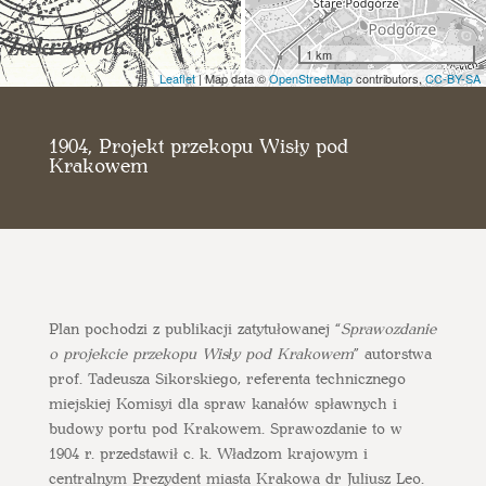
1 km
Leaflet
| Map data ©
OpenStreetMap
contributors,
CC-BY-SA
1904, Projekt przekopu Wisły pod
Krakowem
Plan pochodzi z publikacji zatytułowanej “
Sprawozdanie
o projekcie przekopu Wisły pod Krakowem
” autorstwa
prof. Tadeusza Sikorskiego, referenta technicznego
miejskiej Komisyi dla spraw kanałów spławnych i
budowy portu pod Krakowem. Sprawozdanie to w
1904 r. przedstawił c. k. Władzom krajowym i
centralnym Prezydent miasta Krakowa dr Juliusz Leo.