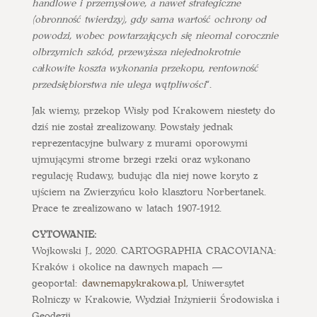
handlowe i przemysłowe, a nawet strategiczne
(obronność twierdzy), gdy sama wartość ochrony od
powodzi, wobec powtarzających się nieomal corocznie
olbrzymich szkód, przewyższa niejednokrotnie
całkowite koszta wykonania przekopu, rentowność
przedsiębiorstwa nie ulega wątpliwości
“.
Jak wiemy, przekop Wisły pod Krakowem niestety do
dziś nie został zrealizowany. Powstały jednak
reprezentacyjne bulwary z murami oporowymi
ujmującymi strome brzegi rzeki oraz wykonano
regulację Rudawy, budując dla niej nowe koryto z
ujściem na Zwierzyńcu koło klasztoru Norbertanek.
Prace te zrealizowano w latach 1907-1912.
CYTOWANIE:
Wojkowski J., 2020. CARTOGRAPHIA CRACOVIANA:
Kraków i okolice na dawnych mapach —
geoportal:
dawnemapykrakowa.pl
, Uniwersytet
Rolniczy w Krakowie, Wydział Inżynierii Środowiska i
Geodezji .