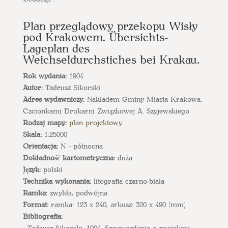
Plan przeglądowy przekopu Wisły
pod Krakowem. Übersichts-
Lageplan des
Weichseldurchstiches bei Krakau.
Rok wydania:
1904
Autor:
Tadeusz Sikorski
Adres wydawniczy:
Nakładem Gminy Miasta Krakowa.
Czcionkami Drukarni Związkowej A. Szyjewskiego
Rodzaj mapy:
plan projektowy
Skala:
1:25000
Orientacja:
N - północna
Dokładność kartometryczna:
duża
Język:
polski
Technika wykonania:
litografia czarno-biała
Ramka:
zwykła, podwójna
Format:
ramka: 123 x 240, arkusz: 320 x 490 (mm)
Bibliografia:
- Tadeusz Sikorski, 1904. Sprawozdanie o projekcie