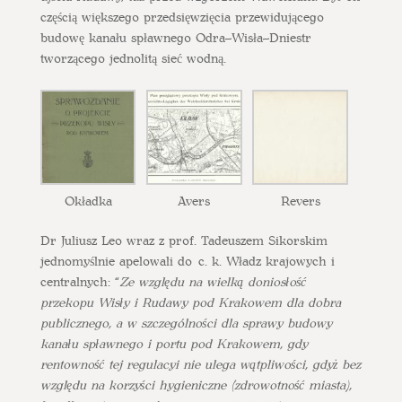
częścią większego przedsięwzięcia przewidującego
budowę kanału spławnego Odra–Wisła–Dniestr
tworzącego jednolitą sieć wodną.
Okładka
Avers
Revers
Dr Juliusz Leo wraz z prof. Tadeuszem Sikorskim
jednomyślnie apelowali do c. k. Władz krajowych i
centralnych: “
Ze względu na wielką doniosłość
przekopu Wisły i Rudawy pod Krakowem dla dobra
publicznego, a w szczególności dla sprawy budowy
kanału spławnego i portu pod Krakowem, gdy
rentowność tej regulacyi nie ulega wątpliwości, gdyż bez
względu na korzyści hygieniczne (zdrowotność miasta),