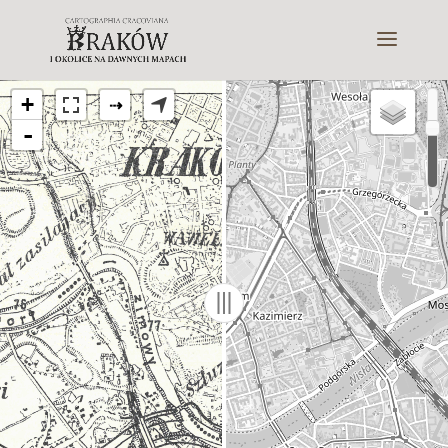
+
⇢
-