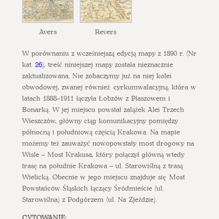
Avers
Revers
W porównaniu z wcześniejszą edycją mapy z 1890 r. (Nr
kat.
26
), treść niniejszej mapy została nieznacznie
zaktualizowana. Nie zobaczymy już na niej kolei
obwodowej, zwanej również cyrkumwalacyjną, która w
latach 1888–1911 łączyła Łobzów z Płaszowem i
Bonarką. W jej miejscu powstał zalążek Alei Trzech
Wieszczów, główny ciąg komunikacyjny pomiędzy
północną i południową częścią Krakowa. Na mapie
możemy też zauważyć nowopowstały most drogowy na
Wisle – Most Krakusa, który połączył główną wtedy
trasę na południe Krakowa – ul. Starowiślną z trasą
Wielicką. Obecnie w jego miejscu znajduje się Most
Powstańców Śląskich łączący Śródmieście (ul.
Starowiślna) z Podgórzem (ul. Na Zjeździe).
CYTOWANIE: