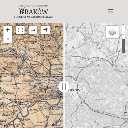
+
⇢
-