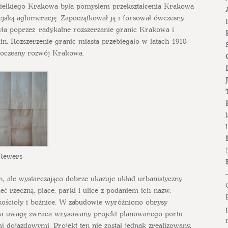
ielkiego Krakowa była pomysłem przekształcenia Krakowa
jską aglomerację. Zapoczątkował ją i forsował ówczesny
yła poprzez radykalne rozszerzanie granic Krakowa i
n. Rozszerzenie granic miasta przebiegało w latach 1910-
woczesny rozwój Krakowa.
Rewers
 ale wystarczająco dobrze ukazuje układ urbanistyczny
ć rzeczną, place, parki i ulice z podaniem ich nazw,
kościoły i bożnice. W zabudowie wyróżniono obrysy
. Na uwagę zwraca wrysowany projekt planowanego portu
 dojazdowymi. Projekt ten nie został jednak zrealizowany,