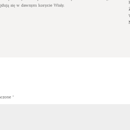
ajdują się w dawnym korycie Wisły.
aczone
*