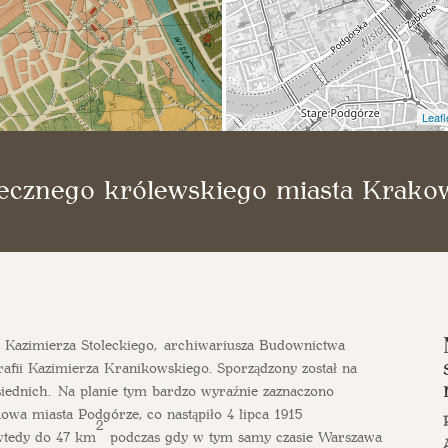
Leafl
łecznego królewskiego miasta Krako
ez Kazimierza Stoleckiego, archiwariusza Budownictwa
rafii Kazimierza Kranikowskiego. Sporządzony został na
siednich. Na planie tym bardzo wyraźnie zaznaczono
kowa miasta Podgórze, co nastąpiło 4 lipca 1915
2
wtedy do 47 km
podczas gdy w tym samy czasie Warszawa