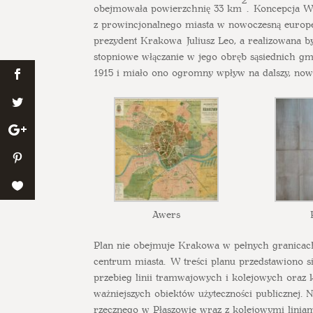
obejmowała powierzchnię 33 km
. Koncepcja W
z prowincjonalnego miasta w nowoczesną europe
prezydent Krakowa Juliusz Leo, a realizowana b
stopniowe włączanie w jego obręb sąsiednich gmi
1915 i miało ono ogromny wpływ na dalszy, no
Awers
Plan nie obejmuje Krakowa w pełnych granicach,
centrum miasta. W treści planu przedstawiono sie
przebieg linii tramwajowych i kolejowych oraz 
ważniejszych obiektów użyteczności publicznej
rzecznego w Płaszowie wraz z kolejowymi liniami