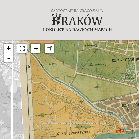
+
⇢
-