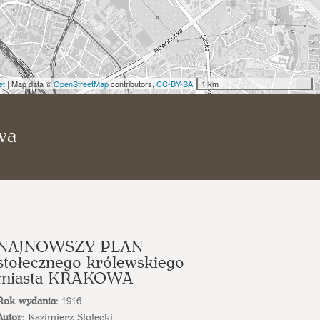
et
| Map data ©
OpenStreetMap
contributors,
CC-BY-SA
1 km
wa
NAJNOWSZY PLAN
stołecznego królewskiego
miasta KRAKOWA
Rok wydania:
1916
Autor:
Kazimierz Stolecki