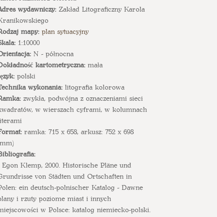
Adres wydawniczy:
Zakład Litograficzny Karola
Kranikowskiego
Rodzaj mapy:
plan sytuacyjny
Skala:
1:10000
Orientacja:
N - północna
Dokładność kartometryczna:
mała
Język:
polski
Technika wykonania:
litografia kolorowa
Ramka:
zwykła, podwójna z oznaczeniami sieci
kwadratów, w wierszach cyframi, w kolumnach
literami
Format:
ramka: 715 x 658, arkusz: 752 x 698
(mm)
Bibliografia:
- Egon Klemp, 2000. Historische Pläne und
Grundrisse von Städten und Ortschaften in
Polen: ein deutsch-polnischer Katalog - Dawne
plany i rzuty poziome miast i innych
miejscowości w Polsce: katalog niemiecko-polski.