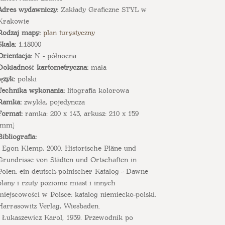
Adres wydawniczy:
Zakłady Graficzne STYL w
Krakowie
Rodzaj mapy:
plan turystyczny
Skala:
1:18000
Orientacja:
N - północna
Dokładność kartometryczna:
mała
Język:
polski
Technika wykonania:
litografia kolorowa
Ramka:
zwykła, pojedyncza
Format:
ramka: 200 x 143, arkusz: 210 x 159
(mm)
Bibliografia:
- Egon Klemp, 2000. Historische Pläne und
Grundrisse von Städten und Ortschaften in
Polen: ein deutsch-polnischer Katalog - Dawne
plany i rzuty poziome miast i innych
miejscowości w Polsce: katalog niemiecko-polski.
Harrasowitz Verlag, Wiesbaden.
- Łukaszewicz Karol, 1939. Przewodnik po