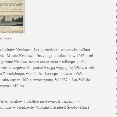
Rewers
eszkańców Krakowa. Jest pomnikiem wspaniałomyślnej
ści Miasta Krakowa. Instytucja ta zakupiła w 1917 r. od
go gminie Kraków celem stworzenia wielkiego parku
zo na wzgórzach, ponad wstęgą wijącej się Wisły, u stóp
 Piłsudskiego, w pobliżu słynnego klasztoru OO.
 założony w 1929 r. zwierzyniec. W 1934 r. Las Wolski
wynosi 419 ha.
NA: Kraków i okolice na dawnych mapach —
Rolniczy w Krakowie, Wydział Inżynierii Środowiska i