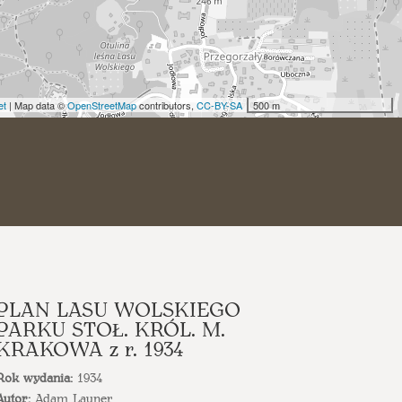
et
| Map data ©
OpenStreetMap
contributors,
CC-BY-SA
500 m
PLAN LASU WOLSKIEGO
PARKU STOŁ. KRÓL. M.
KRAKOWA z r. 1934
Rok wydania:
1934
Autor:
Adam Launer