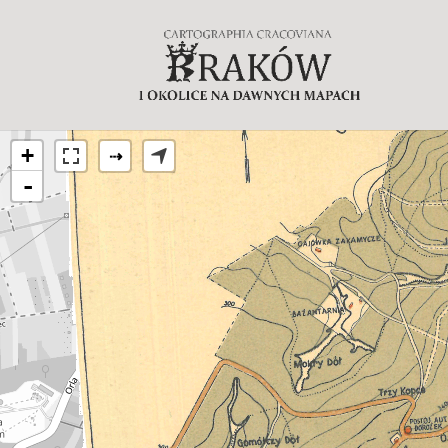
+
⇢
-