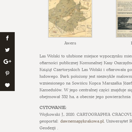
Awers
Las Wolski to ulubione miejsce wypoczynku mi
ofiarności publicznej Komunalnej Kasy Oszczędno
Książąt Czartoryskich Las Wolski i ofiarowała 
ludowego. Park położony jest niezwykle malownic
wzniesionego na Sowińcu Kopca Marszałka Józefa
Kamedułów. W jego centralnej części znajduje się
obejmował 332 ha, a obecnie jego powierzchnia 
CYTOWANIE:
Wojkowski J., 2020. CARTOGRAPHIA CRACOVIA
geoportal:
dawnemapykrakowa.pl
, Uniwersytet 
Geodezji .