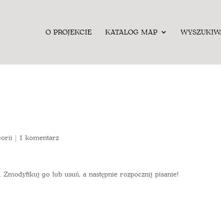
O PROJEKCIE
KATALOG MAP
WYSZUKIW
orii
|
1 komentarz
 Zmodyfikuj go lub usuń, a następnie rozpocznij pisanie!