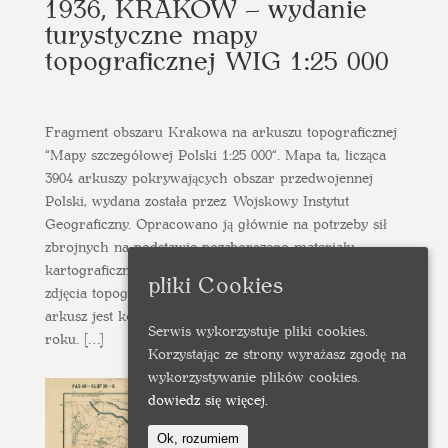
1936, KRAKÓW – wydanie
turystyczne mapy
topograficznej WIG 1:25 000
Fragment obszaru Krakowa na arkuszu topograficznej
“Mapy szczegółowej Polski 1:25 000“. Mapa ta, licząca
3904 arkuszy pokrywających obszar przedwojennej
Polski, wydana została przez Wojskowy Instytut
Geograficzny. Opracowano ją głównie na potrzeby sił
zbrojnych na podstawie pozaborczego materiału
kartograficznego, w tym przypadku austriackiego
pliki Cookies
zdjęcia topograficznego z okresu 1875-1898. Niniejszy
arkusz jest kolorowym wydaniem turystycznym z 1936
Serwis wykorzystuje pliki cookies.
roku. […]
Korzystając ze strony wyrażasz zgodę na
wykorzystywanie plików cookies.
dowiedz się więcej.
Ok, rozumiem