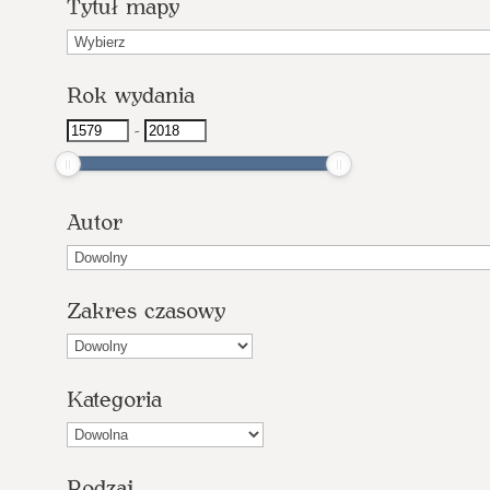
Tytuł mapy
T
y
Rok wydania
t
u
-
ł
m
a
Autor
p
y
Zakres czasowy
Kategoria
Rodzaj