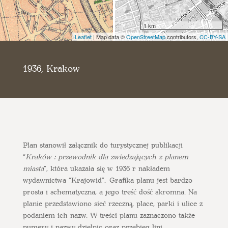
1 km
Leaflet
| Map data ©
OpenStreetMap
contributors,
CC-BY-SA
1936, Krakow
Plan stanowił załącznik do turystycznej publikacji
“
Kraków : przewodnik dla zwiedzających z planem
miasta
”, która ukazała się w 1936 r nakładem
wydawnictwa “Krajowid”. Grafika planu jest bardzo
prosta i schematyczna, a jego treść dość skromna. Na
planie przedstawiono sieć rzeczną, place, parki i ulice z
podaniem ich nazw. W treści planu zaznaczono także
numery i nazwy dzielnic oraz przebieg lini