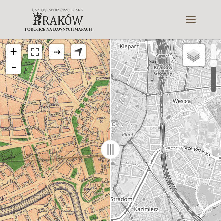
+
⇢
-