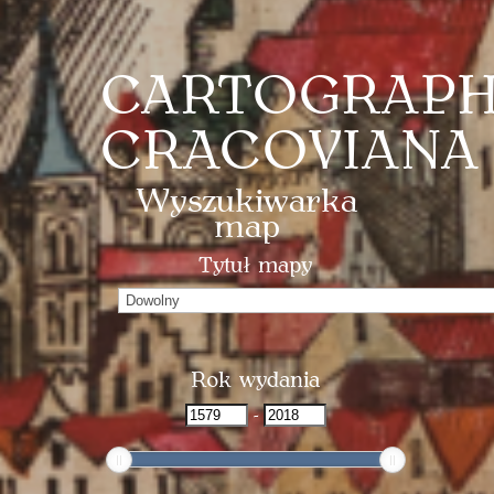
CARTOGRAPH
CRACOVIANA
Wyszukiwarka
map
Tytuł mapy
Tytuł
mapy
Rok wydania
Rok
-
Rok
wydania
wydania