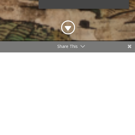
G
Share This
O projekcie
Zamiłowanie do historii Krakowa oraz kartografii
dawnych ziem Rzeczypospolitej już wiele lat temu
zrodziło pomysł stworzenia
geoportalu
CARTOGRAPHIA
CRACOVIANA
prezentującego Kraków i jego okolice