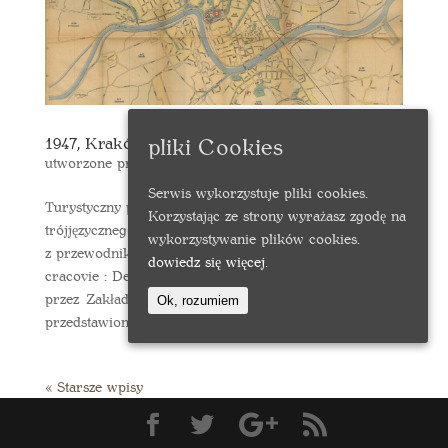
pliki Cookies
1947, Kraków
utworzone przez
rmwojkow
|
mar 4, 2019
Serwis wykorzystuje pliki cookies.
Turystyczny plan Krakowa stanowi załącznik do
Korzystając ze strony wyrażasz zgodę na
trójjęzycznego przewodnika “Najnowszy plan Krakowa
wykorzystywanie plików cookies.
z przewodnikiem : Two days at Cracow deux jours a
dowiedz się więcej.
cracovie : Deux jours a Cracovie“ wydanego
przez Zakłady Graficzne “Styl” w Krakowie. Na planie
Ok, rozumiem
przedstawiono...
« Starsze wpisy