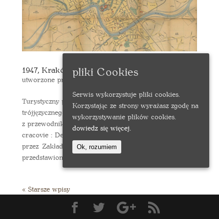
pliki Cookies
1947, Kraków
utworzone przez
rmwojkow
|
mar 4, 2019
Serwis wykorzystuje pliki cookies.
Turystyczny plan Krakowa stanowi załącznik do
Korzystając ze strony wyrażasz zgodę na
trójjęzycznego przewodnika “Najnowszy plan Krakowa
wykorzystywanie plików cookies.
z przewodnikiem : Two days at Cracow deux jours a
dowiedz się więcej.
cracovie : Deux jours a Cracovie“ wydanego
przez Zakłady Graficzne “Styl” w Krakowie. Na planie
Ok, rozumiem
przedstawiono...
« Starsze wpisy