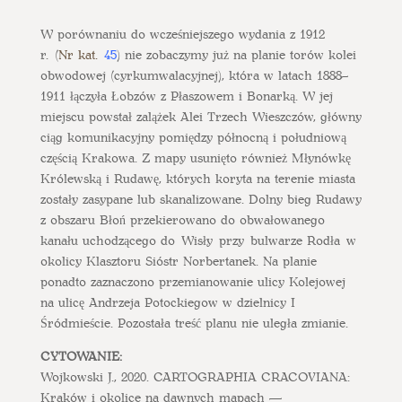
W porównaniu do wcześniejszego wydania z 1912
r. (
Nr kat.
45
) nie zobaczymy już na planie torów kolei
obwodowej (cyrkumwalacyjnej), która w latach 1888–
1911 łączyła Łobzów z Płaszowem i Bonarką. W jej
miejscu powstał zalążek Alei Trzech Wieszczów, główny
ciąg komunikacyjny pomiędzy północną i południową
częścią Krakowa. Z mapy usunięto również Młynówkę
Królewską i Rudawę, których koryta na terenie miasta
zostały zasypane lub skanalizowane. Dolny bieg Rudawy
z obszaru Błoń przekierowano do obwałowanego
kanału uchodzącego do Wisły przy bulwarze Rodła w
okolicy Klasztoru Sióstr Norbertanek. Na planie
ponadto zaznaczono przemianowanie ulicy Kolejowej
na ulicę Andrzeja Potockiegow w dzielnicy I
Śródmieście. Pozostała treść planu nie uległa zmianie.
CYTOWANIE:
Wojkowski J., 2020. CARTOGRAPHIA CRACOVIANA:
Kraków i okolice na dawnych mapach —