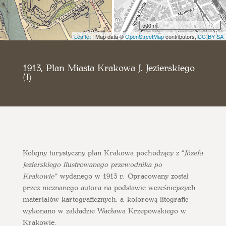
500 m
Leaflet
| Map data ©
OpenStreetMap
contributors,
CC-BY-SA
1913, Plan Miasta Krakowa J. Jezierskiego
(I)
Kolejny turystyczny plan Krakowa pochodzący z “
Józefa
Jezierskiego ilustrowanego przewodnika po
Krakowie”
wydanego w 1913 r. Opracowany został
przez nieznanego autora na podstawie wcześniejszych
materiałów kartograficznych, a kolorową litografię
wykonano w zakładzie Wacława Krzepowskiego w
Krakowie.