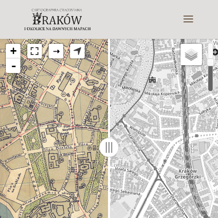
+
⇢
-