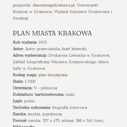
geoportal:
dawnemapykrakowa.pl
, Uniwersytet
Rolniczy w Krakowie, Wydział Inżynierii Środowiska i
Geodezji .
PLAN MIASTA KRAKOWA
Rok wydania:
1913
Autor:
Autor przewodnika Józef Jezierski
Adres wydawniczy:
Drukarnia Literacka w Krakowie,
Zakład Litograficzny Wacława Krzepowskiego (dawn.
Salb) w Krakowie
Rodzaj mapy:
plan turystyczny
Skala:
1:7200
Orientacja:
N - północna
Dokładność kartometryczna:
mała
Język:
polski
Technika wykonania:
litografia kolorowa
Ramka:
zwykła, pojedyncza
Format:
ramka: 337 x 475, arkusz: 366 x 540 (mm)
Bibliografia: