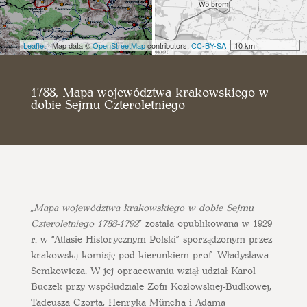
Leaflet
| Map data ©
OpenStreetMap
contributors,
CC-BY-SA
10 km
1788, Mapa województwa krakowskiego w
dobie Sejmu Czteroletniego
„
Mapa województwa krakowskiego w dobie Sejmu
Czteroletniego 1788-1792
” została opublikowana w 1929
r. w “Atlasie Historycznym Polski” sporządzonym przez
krakowską komisję pod kierunkiem prof. Władysława
Semkowicza. W jej opracowaniu wziął udział Karol
Buczek przy współudziale Zofii Kozłowskiej-Budkowej,
Tadeusza Czorta, Henryka Müncha i Adama