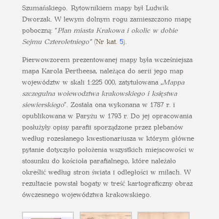
Szumańskiego. Rytownikiem mapy był Ludwik
Dworzak. W lewym dolnym rogu zamieszczono mapę
poboczną: “
Plan miasta Krakowa i okolic w dobie
Sejmu Czteroletniego”
(
Nr kat.
5
).
Pierwowzorem prezentowanej mapy była wcześniejsza
mapa Karola Pertheesa, należąca do serii jego map
województw w skali 1:225 000, zatytułowana „
Mappa
szczegulna woiewodztwa krakowskiego i księstwa
siewierskiego
”. Została ona wykonana w 1787 r. i
opublikowana w Paryżu w 1793 r. Do jej opracowania
posłużyły opisy parafii sporządzone przez plebanów
według rozesłanego kwestionariusza w którym główne
pytanie dotyczyło położenia wszystkich miejscowości w
stosunku do kościoła parafialnego, które należało
określić według stron świata i odległości w milach. W
rezultacie powstał bogaty w treść kartograficzny obraz
ówczesnego województwa krakowskiego.