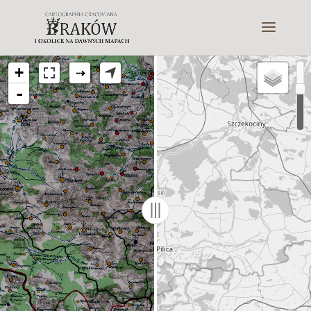
+
⇢
-