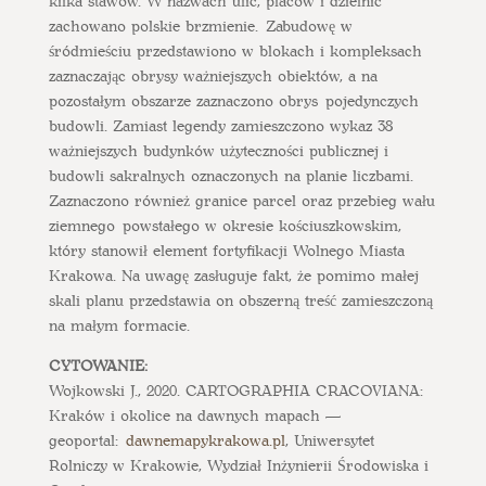
kilka stawów. W nazwach ulic, placów i dzielnic
zachowano polskie brzmienie. Zabudowę w
śródmieściu przedstawiono w blokach i kompleksach
zaznaczając obrysy ważniejszych obiektów, a na
pozostałym obszarze zaznaczono obrys pojedynczych
budowli. Zamiast legendy zamieszczono wykaz 38
ważniejszych budynków użyteczności publicznej i
budowli sakralnych oznaczonych na planie liczbami.
Zaznaczono również granice parcel oraz przebieg wału
ziemnego powstałego w okresie kościuszkowskim,
który stanowił element fortyfikacji Wolnego Miasta
Krakowa. Na uwagę zasługuje fakt, że pomimo małej
skali planu przedstawia on obszerną treść zamieszczoną
na małym formacie.
CYTOWANIE:
Wojkowski J., 2020. CARTOGRAPHIA CRACOVIANA:
Kraków i okolice na dawnych mapach —
geoportal:
dawnemapykrakowa.pl
, Uniwersytet
Rolniczy w Krakowie, Wydział Inżynierii Środowiska i