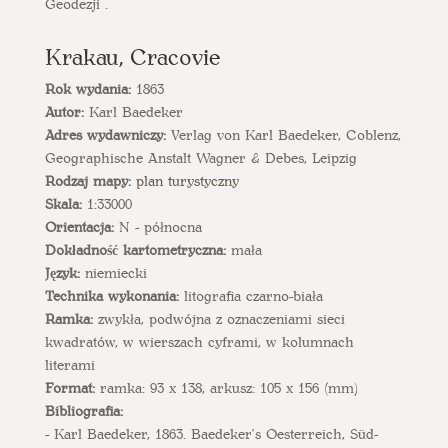
Geodezji .
Krakau, Cracovie
Rok wydania:
1863
Autor:
Karl Baedeker
Adres wydawniczy:
Verlag von Karl Baedeker, Coblenz,
Geographische Anstalt Wagner & Debes, Leipzig
Rodzaj mapy:
plan turystyczny
Skala:
1:33000
Orientacja:
N - północna
Dokładność kartometryczna:
mała
Język:
niemiecki
Technika wykonania:
litografia czarno-biała
Ramka:
zwykła, podwójna z oznaczeniami sieci
kwadratów, w wierszach cyframi, w kolumnach
literami
Format:
ramka: 93 x 138, arkusz: 105 x 156 (mm)
Bibliografia:
- Karl Baedeker, 1863. Baedeker's Oesterreich, Süd-