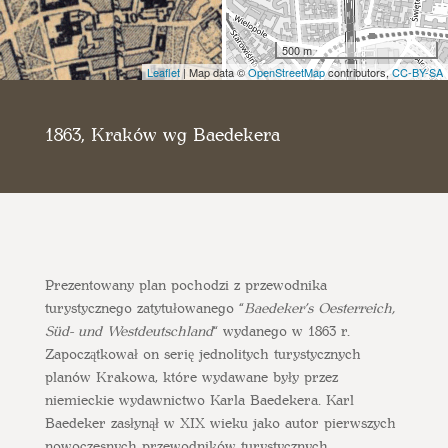
500 m
Leaflet
| Map data ©
OpenStreetMap
contributors,
CC-BY-SA
1863, Kraków wg Baedekera
Prezentowany plan pochodzi z przewodnika
turystycznego zatytułowanego “
Baedeker’s Oesterreich,
Süd- und Westdeutschland
“ wydanego w 1863 r.
Zapoczątkował on serię jednolitych turystycznych
planów Krakowa, które wydawane były przez
niemieckie wydawnictwo Karla Baedekera. Karl
Baedeker zasłynął w XIX wieku jako autor pierwszych
nowoczesnych przewodników turystycznych.