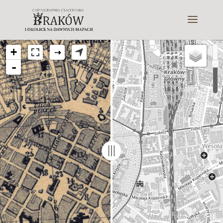
+
⇢
-