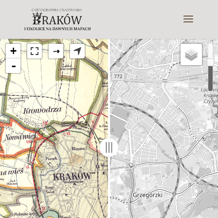
+
⇢
-