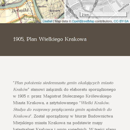
2 km
Leaflet
| Map data ©
OpenStreetMap
contributors,
CC-BY-SA
1905, Plan Wielkiego Krakowa
“
Plan położenia siedemnastu gmin okalających miasto
Kraków
” stanowi załącznik do elaboratu sporządzonego
w 1905 r. przez Magistrat Stołecznego Królewskiego
Miasta Krakowa, a zatytułowanego “
Wielki Kraków.
Studya do rozprawy przyłączenia gmin sąsiednich do
Krakowa
“. Został sporządzony w biurze Budownictwa
Miejskiego miasta Krakowa na podstawie mapy
katastralnej Krakowa i gmin sąsiednich. W treści planu