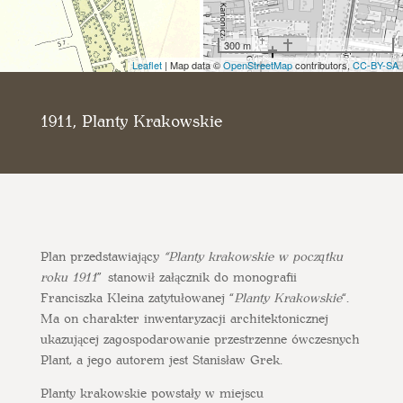
300 m
Leaflet
| Map data ©
OpenStreetMap
contributors,
CC-BY-SA
1911, Planty Krakowskie
Plan przedstawiający
“Planty krakowskie w początku
roku 1911
” stanowił załącznik do monografii
Franciszka Kleina zatytułowanej “
Planty Krakowskie
“.
Ma on charakter inwentaryzacji architektonicznej
ukazującej zagospodarowanie przestrzenne ówczesnych
Plant, a jego autorem jest Stanisław Grek.
Planty krakowskie powstały w miejscu