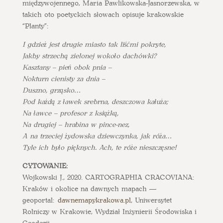
międzywojennego, Maria Pawlikowska-Jasnorzewska, w
takich oto poetyckich słowach opisuje krakowskie
“Planty”:
I gdzież jest drugie miasto tak liśćmi pokryte,
Jakby strzechą zielonej wokoło dachówki?
Kasztany – pień obok pnia –
Nokturn cienisty za dnia –
Duszno, grząsko…
Pod każdą z ławek srebrna, deszczowa kałuża;
Na ławce – profesor z książką,
Na drugiej – hrabina w pince-nez,
A na trzeciej żydowska dziewczynka, jak róża…
Tyle ich było pięknych. Ach, te róże nieszczęsne!
CYTOWANIE:
Wojkowski J., 2020. CARTOGRAPHIA CRACOVIANA:
Kraków i okolice na dawnych mapach —
geoportal:
dawnemapykrakowa.pl
, Uniwersytet
Rolniczy w Krakowie, Wydział Inżynierii Środowiska i
Geodezji .