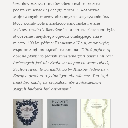
średniowiecznych murów obronnych miasta na
podstawie senackiej decyzji z 1820 r. Rozbiórka
zrujnowanych murów obronnych i zasypywanie fos,
które pełniły rolę miejskiego śmietniska i ujścia
ścieków, trwało kilkanaście lat, a ich zwieńczeniem było
utworzenie miejskiego ogrodu okalającego stare
miasto. 100 lat później Franciszek Klein, autor wyżej
wspomnianej monografii napomina:
“Choć piękne są
obecne planty, to jednak zniesienie tych baszt i murów
fortecznych jest dla Krakowa niepowetowaną szkodą.
Zachowawszy te pamiątki, byłby Kraków jedynym w
Europie grodem o jednolitym charakterze. Ten błąd
musi być nauką na przyszłość, aby z niszczeniem
starych budowli być ostrożnym”
.