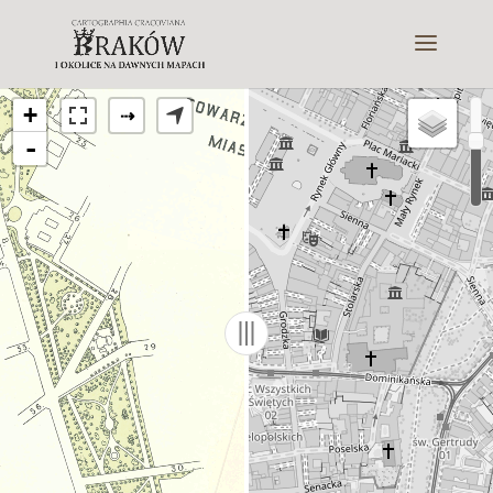
+
⇢
-