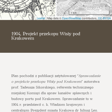
1 km
Leaflet
| Map data ©
OpenStreetMap
contributors,
CC-BY-SA
1904, Projekt przekopu Wisły pod
Krakowem
Plan pochodzi z publikacji zatytułowanej “
Sprawozdanie
o projekcie przekopu Wisły pod Krakowem
” autorstwa
prof. Tadeusza Sikorskiego, referenta technicznego
miejskiej Komisyi dla spraw kanałów spławnych i
budowy portu pod Krakowem. Sprawozdanie to w
1904 r. przedstawił c. k. Władzom krajowym i
centralnym Prezydent miasta Krakowa dr Juliusz Leo.