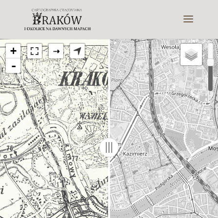
+
⇢
-