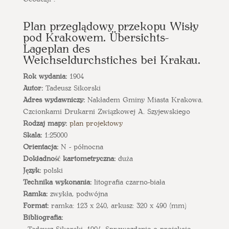
Plan przeglądowy przekopu Wisły
pod Krakowem. Übersichts-
Lageplan des
Weichseldurchstiches bei Krakau.
Rok wydania:
1904
Autor:
Tadeusz Sikorski
Adres wydawniczy:
Nakładem Gminy Miasta Krakowa.
Czcionkami Drukarni Związkowej A. Szyjewskiego
Rodzaj mapy:
plan projektowy
Skala:
1:25000
Orientacja:
N - północna
Dokładność kartometryczna:
duża
Język:
polski
Technika wykonania:
litografia czarno-biała
Ramka:
zwykła, podwójna
Format:
ramka: 123 x 240, arkusz: 320 x 490 (mm)
Bibliografia:
- Tadeusz Sikorski, 1904. Sprawozdanie o projekcie