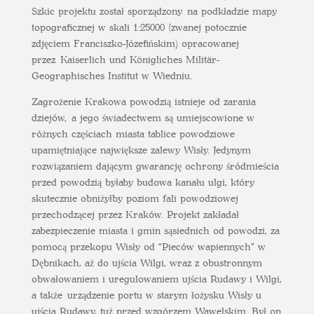
Szkic projektu został sporządzony na podkładzie mapy
topograficznej w skali 1:25000 (zwanej potocznie
zdjęciem Franciszko-Józefińskim) opracowanej
przez Kaiserlich und Königliches Militär-
Geographisches Institut w Wiedniu.
Zagrożenie Krakowa powodzią istnieje od zarania
dziejów, a jego świadectwem są umiejscowione w
różnych częściach miasta tablice powodziowe
upamiętniające największe zalewy Wisły. Jedynym
rozwiązaniem dającym gwarancję ochrony śródmieścia
przed powodzią byłaby budowa kanału ulgi, który
skutecznie obniżyłby poziom fali powodziowej
przechodzącej przez Kraków. Projekt zakładał
zabezpieczenie miasta i gmin sąsiednich od powodzi, za
pomocą przekopu Wisły od “Pieców wapiennych” w
Dębnikach, aż do ujścia Wilgi, wraz z obustronnym
obwałowaniem i uregulowaniem ujścia Rudawy i Wilgi,
a także urządzenie portu w starym łożysku Wisły u
ujścia Rudawy, tuż przed wzgórzem Wawelskim. Był on