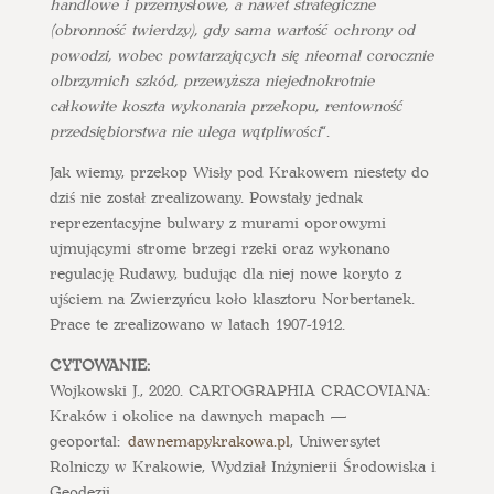
handlowe i przemysłowe, a nawet strategiczne
(obronność twierdzy), gdy sama wartość ochrony od
powodzi, wobec powtarzających się nieomal corocznie
olbrzymich szkód, przewyższa niejednokrotnie
całkowite koszta wykonania przekopu, rentowność
przedsiębiorstwa nie ulega wątpliwości
“.
Jak wiemy, przekop Wisły pod Krakowem niestety do
dziś nie został zrealizowany. Powstały jednak
reprezentacyjne bulwary z murami oporowymi
ujmującymi strome brzegi rzeki oraz wykonano
regulację Rudawy, budując dla niej nowe koryto z
ujściem na Zwierzyńcu koło klasztoru Norbertanek.
Prace te zrealizowano w latach 1907-1912.
CYTOWANIE:
Wojkowski J., 2020. CARTOGRAPHIA CRACOVIANA:
Kraków i okolice na dawnych mapach —
geoportal:
dawnemapykrakowa.pl
, Uniwersytet
Rolniczy w Krakowie, Wydział Inżynierii Środowiska i
Geodezji .