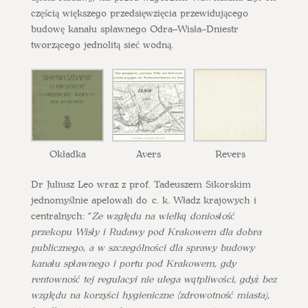
częścią większego przedsięwzięcia przewidującego
budowę kanału spławnego Odra–Wisła–Dniestr
tworzącego jednolitą sieć wodną.
Okładka
Avers
Revers
Dr Juliusz Leo wraz z prof. Tadeuszem Sikorskim
jednomyślnie apelowali do c. k. Władz krajowych i
centralnych: “
Ze względu na wielką doniosłość
przekopu Wisły i Rudawy pod Krakowem dla dobra
publicznego, a w szczególności dla sprawy budowy
kanału spławnego i portu pod Krakowem, gdy
rentowność tej regulacyi nie ulega wątpliwości, gdyż bez
względu na korzyści hygieniczne (zdrowotność miasta),