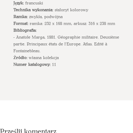
Język:
francuski
Technika wykonania:
staloryt kolorowy
Ramka:
zwykła, podwójna
Format:
ramka: 232 x 168 mm, arkusz: 316 x 238 mm
Bibliografia:
- Anatole Marga, 1881. Géographie militaire. Deuxième
partie. Principaux états de l'Europe. Atlas. Edité à
Fontainebleau.
Źródło:
własna kolekcja
Numer katalogowy:
11
Prześlij komentarz