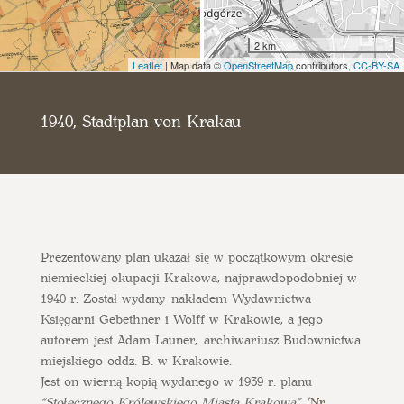
2 km
Leaflet
| Map data ©
OpenStreetMap
contributors,
CC-BY-SA
1940, Stadtplan von Krakau
Prezentowany plan ukazał się w początkowym okresie
niemieckiej okupacji Krakowa, najprawdopodobniej w
1940 r. Został wydany nakładem Wydawnictwa
Księgarni Gebethner i Wolff w Krakowie, a jego
autorem jest Adam Launer, archiwariusz Budownictwa
miejskiego oddz. B. w Krakowie.
Jest on wierną kopią wydanego w 1939 r. planu
“Stołecznego Królewskiego Miasta Krakowa”
(
Nr