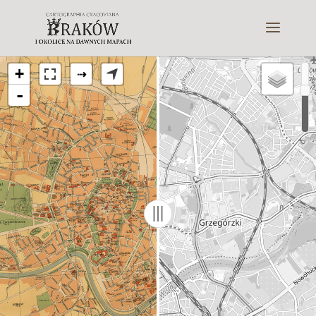
+
⇢
-