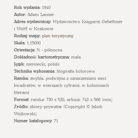
Rok wydania:
1940
Autor:
Adam Launer
Adres wydawniczy:
Wydawnictwo Księgarni Gebethner
i Wolff w Krakowie
Rodzaj mapy:
plan turystyczny
Skala:
1:15000
Orientacja:
N - północna
Dokładność kartometryczna:
mała
Język:
niemiecki, polski
Technika wykonania:
litografia kolorowa
Ramka:
zwykła, podwójna z oznaczeniami sieci
kwadratów, w wierszach cyframi, w kolumnach
literami
Format:
ramka: 730 x 532, arkusz: 742 x 566 (mm)
Źródło:
zbiory prywatne (Copyright © Jakub
Wojkowski)
Numer katalogowy:
71