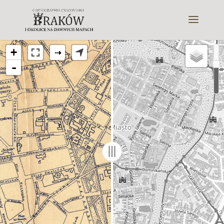
+
⇢
-