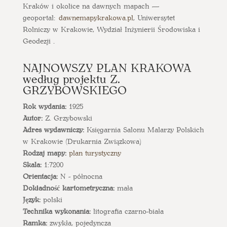
Kraków i okolice na dawnych mapach —
geoportal:
dawnemapykrakowa.pl
, Uniwersytet
Rolniczy w Krakowie, Wydział Inżynierii Środowiska i
Geodezji .
NAJNOWSZY PLAN KRAKOWA
według projektu Z.
GRZYBOWSKIEGO
Rok wydania:
1925
Autor:
Z. Grzybowski
Adres wydawniczy:
Księgarnia Salonu Malarzy Polskich
w Krakowie (Drukarnia Związkowa)
Rodzaj mapy:
plan turystyczny
Skala:
1:7200
Orientacja:
N - północna
Dokładność kartometryczna:
mała
Język:
polski
Technika wykonania:
litografia czarno-biała
Ramka:
zwykła, pojedyncza