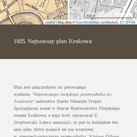
500 m
Leaflet
| Map data ©
OpenStreetMap
contributors,
CC-BY-SA
1925, Najnowszy plan Krakowa
Plan jest załącznikiem do pierwszego
wydania
“Najnowszego zwięzłego przewodnika po
Krakowie”
autorstwa Józefa Nekanda Trepki.
Sporządzony został w biurze Budownictwa Miejskiego
miasta Krakowa, a jego treść opracował Z.
Grzybowski. Łatwo zauważyć, że jest to dokładnie ten
sam plan, który pojawił sie juz wcześniej
w niemieckojęzycznym przewodniku “
Kleiner Führer