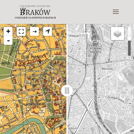
+
⇢
-