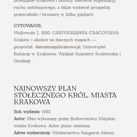
zwiedzanie Krakowa i okolicy, kierował organizacją
ruchu autobusowego, a także wydawał prospekty,
przewodniki i broszurę w kilku językach.
CYTOWANIE:
Wojkowski J., 2020. CARTOGRAPHIA CRACOVIANA:
Kraków i okolice na dawnych mapach —
geoportal:
dawnemapykrakowa.pl
, Uniwersytet
Rolniczy w Krakowie, Wydział Inżynierii Środowiska i
Geodezji .
NAJNOWSZY PLAN
STOŁECZNEGO KRÓL. MIASTA
KRAKOWA
Rok wydania:
1933
Autor:
Plan wykonany przez Budownictwo Miejskie,
miasta Krakowa. Autor planu nieznany.
Adres wydawniczy:
Wydawnictwo Księgarni Salonu