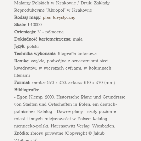
Malarzy Polskich w Krakowie / Druk: Zakłady
Reprodukcyjne "Akropol" w Krakowie
Rodzaj mapy:
plan turystyczny
Skala:
1:10000
Orientacja:
N - północna
Dokładność kartometryczna:
mała
Język:
polski
Technika wykonania:
litografia kolorowa
Ramka:
zwykła, podwójna z oznaczeniami sieci
kwadratów, w wierszach cyframi, w kolumnach
literami
Format:
ramka: 570 x 430, arkusz: 610 x 470 (mm)
Bibliografia:
- Egon Klemp, 2000. Historische Pläne und Grundrisse
von Städten und Ortschaften in Polen: ein deutsch-
polnischer Katalog - Dawne plany i rzuty poziome
miast i innych miejscowości w Polsce: katalog
niemiecko-polski. Harrasowitz Verlag, Wiesbaden.
Źródło:
zbiory prywatne (Copyright © Jakub
Wojkowski)