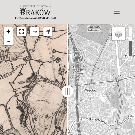
+
⇢
-