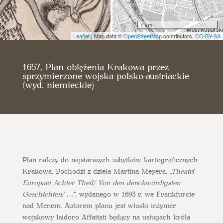
1 km
Leaflet
| Map data ©
OpenStreetMap
contributors,
CC-BY-SA
1657, Plan oblężenia Krakowa przez
sprzymierzone wojska polsko-austriackie
(wyd. niemieckie)
Plan należy do najstarszych zabytków kartograficznych
Krakowa. Pochodzi z dzieła Martina Meyera:
„Theatri
Europaei Achter Theil/ Von den denckwürdigsten
Geschichten/ …”
, wydanego w 1693 r. we Frankfurcie
nad Menem. Autorem planu jest włoski inżynier
wojskowy Isidoro Affaitati będący na usługach króla