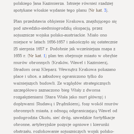
polskiego Jana Kazimierza. Istnieje również rzadziej
spotykane włoskie wydanie tego planu (
Nr kat.
3
).
Plan przedstawia oblężenie Krakowa, znajdującego się
pod szwedzko-siedmiogrodzką okupacją, przez
sojusznicze wojska polsko-austriackie. Miało ono
miejsce w latach 1656-1657 i zakończyło się ostatecznie
25 sierpnia 1657 r. Podobnie jak wcześniejsza mapa z
1655 r. (
Nr kat.
1
) plan ten obejmuje miasto w obrębie
murów obronnych (Kraków, Wawel i Kazimierz),
Stradom oraz Kleparz. Wewnątrz Krakowa pokazano
place i ulice, a zabudowę ograniczono tylko do
ważniejszych budowli. Ze względów strategicznych
szczegółowo zaznaczono bieg Wisły z dwoma
rozgałęzieniami (Stara Wisła jako nurt główny) i
dopływami (Rudawą i Prądnikiem), fosy wokół murów
obronnych miasta, z odnogą odgraniczającą Wawel od
podogrodzia Okołu, sieć dróg, szwedzkie fortyfikacje
obronne, artyleryjskie pozycje ogniowe i kierunki
obstrzału, rozlokowanie sojuszniczych wojsk polsko-