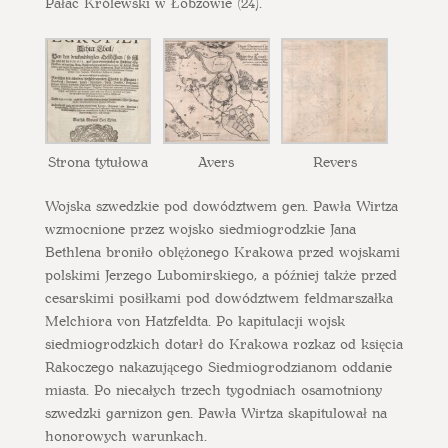
Pałac Królewski w Łobzowie (24).
Strona tytułowa
Avers
Revers
Wojska szwedzkie pod dowództwem gen. Pawła Wirtza
wzmocnione przez wojsko siedmiogrodzkie Jana
Bethlena broniło oblężonego Krakowa przed wojskami
polskimi Jerzego Lubomirskiego, a później także przed
cesarskimi posiłkami pod dowództwem feldmarszałka
Melchiora von Hatzfeldta. Po kapitulacji wojsk
siedmiogrodzkich dotarł do Krakowa rozkaz od księcia
Rakoczego nakazującego Siedmiogrodzianom oddanie
miasta. Po niecałych trzech tygodniach osamotniony
szwedzki garnizon gen. Pawła Wirtza skapitulował na
honorowych warunkach.