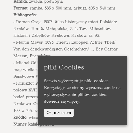
Ramka:
zwykła, podwójna
Format:
ramka: 385 x 300 mm, arkusz: 405 x 340 mm
Bibliografia:
- Roman Czaja, 2007. Atlas historyczny miast Polskich:
Kraków. Tom 5, Małopolska; Z. 1, Tow. Miłośników
Historii i Zabytków Krakowa. Kraków, ss. 96.
- Martin Meyer, 1693. Theatri Europaei Achter Theil/
Von den denckwürdigsten Geschichten/ ..., Bey Caspar
Merian, Franckfurt.
- Michał Odlanicki-Poczobutt, 1981. Katalog dawnych
pliki Cookies
map wielkoskalowych Krakowa z XVI—XIX wieku.
Państwowe Wydawnictwo Naukowe Warszawa, ss. 286.
Serwis wykorzystuje pliki cookies.
- Krzysztof Petrus, 2012. Zabytki kartografii z drugiej
Korzystając ze strony wyrażasz zgodę na
połowy XVII i początku XVIII stulecia jako źródła do
wykorzystywanie plików cookies.
badań przemian przestrzennych zachodnich przedmieść
dowiedz się więcej.
Krakowa. Czasopismo Techniczne. Architektura, R.
109, z. 7-A, ss. 139-150.
Ok, rozumiem
Źródło:
własna kolekcja
Numer katalogowy:
2