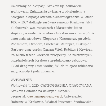
Uwolniony od okupacji Kraków był całkowicie
zrujnowany. Zniszczenia związane z oblężeniem, a
następnie okupacja szwedzko-siedmiogrodzka w latach
1655 – 1657 dotknęły zarówno samego Krakowa, jak i
okolicznych wsi, miasteczek i klasztorów które
złupiono, a następnie spalono lub zburzono. Szczególnie
ucierpiała zabudowa Kleparza i Kazimierza, jurydyki:
Podzamcze, Stradom, Smoleńsk, Retoryka, Biskupie i
Garbary oraz osady: Czarna Wieś, Rybitwy i Kawiory.
Po blisko trzech wiekach prosperity, na zniszczonych
przedmieściach Krakowa zredukowano zabudowę,
układ drogowy i sieć wodną. W ich miejsce zakładano
sady, ogrody i pola uprawne.
CYTOWANIE:
Wojkowski J., 2020. CARTOGRAPHIA CRACOVIANA:
Kraków i okolice na dawnych mapach —
geoportal:
dawnemapykrakowa.pl
, Uniwersytet
Rolniczy w Krakowie, Wydział Inżynierii Środowiska i