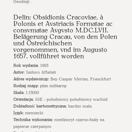
Geodezji .
Delin: Obsidionis Cracoviae, à
Polonis et Avstriacis Formatae ac
consvmatae Avgvsto M.DC.LVII.
Belägerung Cracau, von den Polen
und Östreichischen
vorgenommen, vnd im Augusto
1657. vollführet worden
Rok wydania:
1693
Autor:
Isidoro Affaitati
Adres wydawniczy:
Bey Caspar Merian, Franckfurt
Rodzaj mapy:
plan militarny
Skala:
1:15000
Orientacja:
SSE - południowy południowy wschód
Dokładność kartometryczna:
bardzo mała
Język:
niemiecki
Technika wykonania:
miedzioryt czarno-biały na
papierze czerpanym