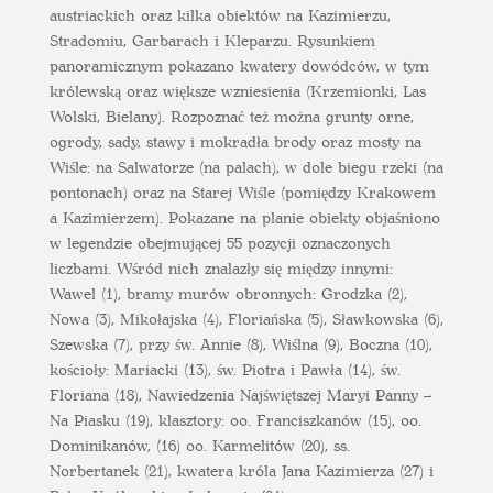
austriackich oraz kilka obiektów na Kazimierzu,
Stradomiu, Garbarach i Kleparzu. Rysunkiem
panoramicznym pokazano kwatery dowódców, w tym
królewską oraz większe wzniesienia (Krzemionki, Las
Wolski, Bielany). Rozpoznać też można grunty orne,
ogrody, sady, stawy i mokradła brody oraz mosty na
Wiśle: na Salwatorze (na palach), w dole biegu rzeki (na
pontonach) oraz na Starej Wiśle (pomiędzy Krakowem
a Kazimierzem). Pokazane na planie obiekty objaśniono
w legendzie obejmującej 55 pozycji oznaczonych
liczbami. Wśród nich znalazły się między innymi:
Wawel (1), bramy murów obronnych: Grodzka (2),
Nowa (3), Mikołajska (4), Floriańska (5), Sławkowska (6),
Szewska (7), przy św. Annie (8), Wiślna (9), Boczna (10),
kościoły: Mariacki (13), św. Piotra i Pawła (14), św.
Floriana (18), Nawiedzenia Najświętszej Maryi Panny –
Na Piasku (19), klasztory: oo. Franciszkanów (15), oo.
Dominikanów, (16) oo. Karmelitów (20), ss.
Norbertanek (21), kwatera króla Jana Kazimierza (27) i