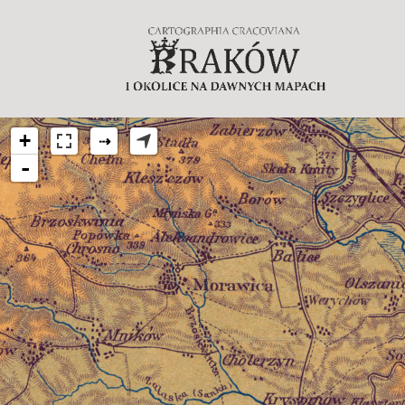
+
⇢
-