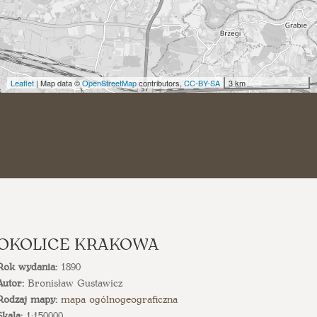
Leaflet
| Map data ©
OpenStreetMap
contributors,
CC-BY-SA
3 km
OKOLICE KRAKOWA
Rok wydania:
1890
Autor:
Bronisław Gustawicz
Rodzaj mapy:
mapa ogólnogeograficzna
Skala:
1:150000