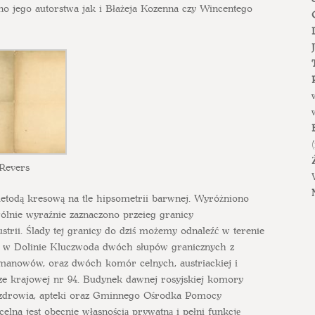
no jego autorstwa jak i Błażeja Kozenna czy Wincentego
Revers
metodą kresową na tle hipsometrii barwnej. Wyróżniono
gólnie wyraźnie zaznaczono przeieg granicy
rii. Ślady tej granicy do dziś możemy odnaleźć w terenie
i w Dolinie Kluczwoda dwóch słupów granicznych z
anowów, oraz dwóch komór celnych, austriackiej i
ze krajowej nr 94. Budynek dawnej rosyjskiej komory
a zdrowia, apteki oraz Gminnego Ośrodka Pomocy
elna jest obecnie własnością prywatną i pełni funkcję