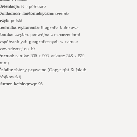
Orientacja:
N - północna
Dokładność kartometryczna:
średnia
Język:
polski
Technika wykonania:
litografia kolorowa
Ramka:
zwykła, podwójna z oznaczeniami
współrzędnych geograficznych w ramce
wewnętrznej co 10'
Format:
ramka: 305 x 205, arkusz: 348 x 232
(mm)
Źródło:
zbiory prywatne (Copyright © Jakub
Wojkowski)
Numer katalogowy:
26