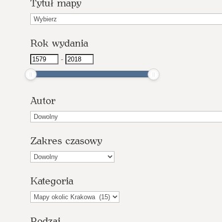
Tytuł mapy
T
y
Rok wydania
t
u
-
ł
m
a
Autor
p
y
Zakres czasowy
Kategoria
Rodzaj